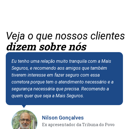
Veja o que nossos clientes
dizem sobre nós
Eu tenho uma relação muito tranquila com a Mais
Eu s
Seguros, e recomendo aos amigos que também
ass
tiverem interesse em fazer seguro com essa
apar
corretora porque tem o atendimento necessário e a
tenh
segurança necessária que precisa. Recomendo a
de a
quem quer que seja a Mais Seguros.
rece
efic
situ
fort
Nilson Gonçalves
conf
Ex apresentador da Tribuna do Povo