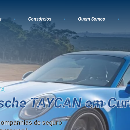
s
Consórcios
Quem Somos
MA
rsche TAYCAN em Cur
companhias de seguro