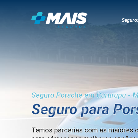
Seguro
Seguro Porsche em Cururupu - 
Seguro para Po
Temos parcerias com as maiores 