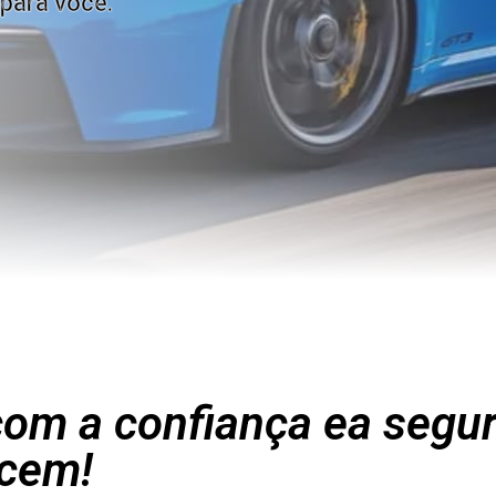
para você.
om a confiança ea segu
cem!