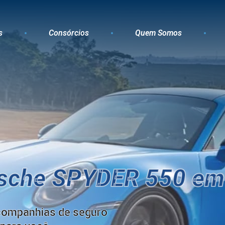
s
Consórcios
Quem Somos
rsche SPYDER 550 em 
companhias de seguro