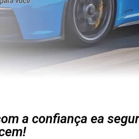
para você.
om a confiança ea segu
cem!