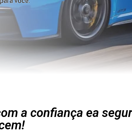
para você.
om a confiança ea segu
cem!