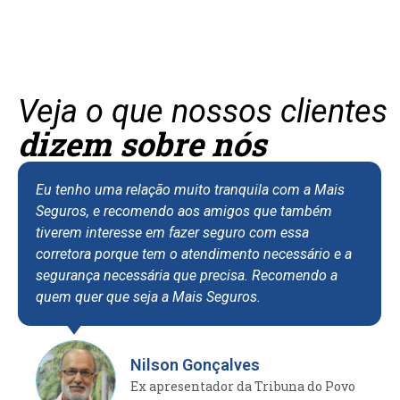
Veja o que nossos clientes
dizem sobre nós
tenho uma relação muito tranquila com a Mais
Eu sou 
guros, e recomendo aos amigos que também
assegur
erem interesse em fazer seguro com essa
apartam
retora porque tem o atendimento necessário e a
tenho m
urança necessária que precisa. Recomendo a
de aten
m quer que seja a Mais Seguros.
recebo.
eficient
situaçã
forteme
Nilson Gonçalves
confian
Ex apresentador da Tribuna do Povo