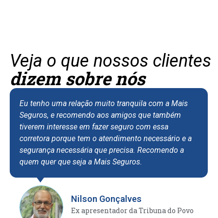
Veja o que nossos clientes
dizem sobre nós
Eu tenho uma relação muito tranquila com a Mais
E
Seguros, e recomendo aos amigos que também
a
tiverem interesse em fazer seguro com essa
a
corretora porque tem o atendimento necessário e a
t
segurança necessária que precisa. Recomendo a
d
quem quer que seja a Mais Seguros.
r
e
s
f
Nilson Gonçalves
c
Ex apresentador da Tribuna do Povo