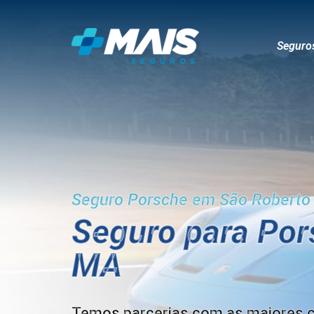
Seguro
Seguro Porsche em São Roberto
Seguro para Po
MA
Temos parcerias com as maiores 