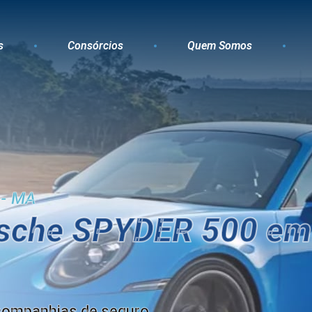
s
Consórcios
Quem Somos
 - MA
rsche SPYDER 500 em 
companhias de seguro