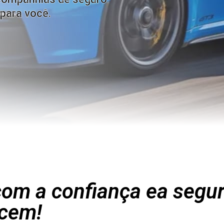
para você.
om a confiança ea segu
cem!