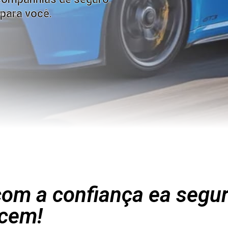
para você.
om a confiança ea segu
cem!