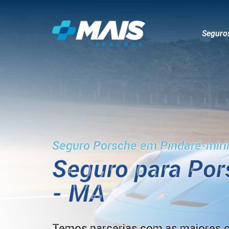
Seguro
Seguro Porsche em Pindaré-mir
Seguro para Po
- MA
Temos parcerias com as maiores 