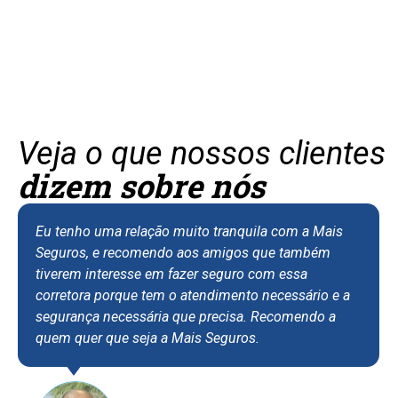
Veja o que nossos clientes
dizem sobre nós
enho uma relação muito tranquila com a Mais
Eu sou c
uros, e recomendo aos amigos que também
assegur
rem interesse em fazer seguro com essa
apartame
etora porque tem o atendimento necessário e a
tenho me
rança necessária que precisa. Recomendo a
de atend
 quer que seja a Mais Seguros.
recebo. 
eficiente
situação