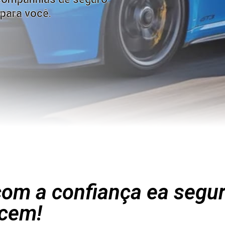
para você.
om a confiança ea segu
cem!