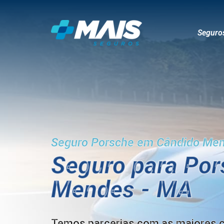
Seguro
Seguro Porsche em Cândido Me
Seguro para Po
Mendes - MA
Temos parcerias com as maiores 