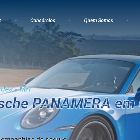
s
Consórcios
Quem Somos
ndes - MA
rsche PANAMERA em 
companhias de seguro