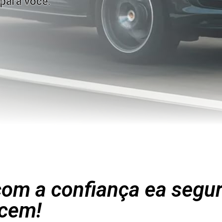
para você.
om a confiança ea segu
cem!