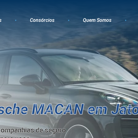
s
Consórcios
Quem Somos
rsche MACAN em Jat
companhias de seguro