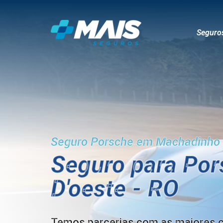
Seguro
Seguro Porsche em Machadinho 
Seguro para P
D'oeste - RO
Temos parcerias com as maiores 