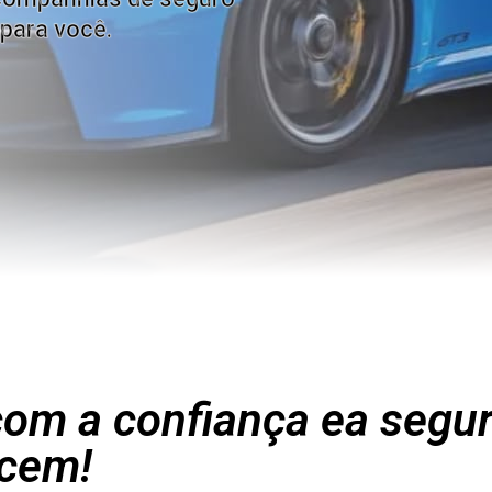
para você.
om a confiança ea segu
cem!