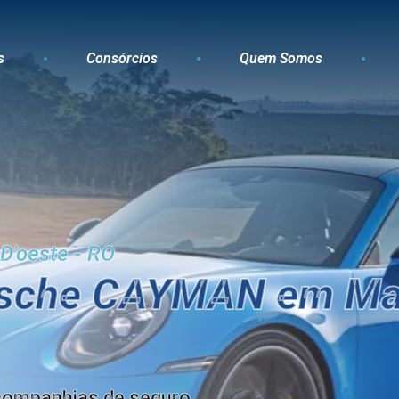
s
Consórcios
Quem Somos
D'oeste - RO
orsche CAYMAN em Ma
companhias de seguro