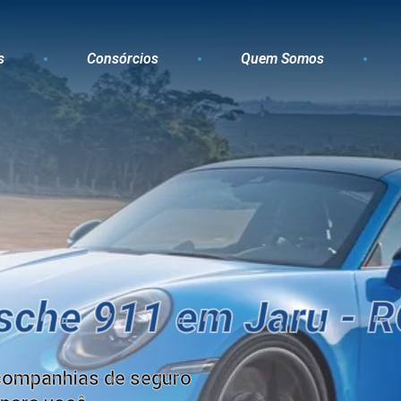
s
Consórcios
Quem Somos
sche 911 em Jaru - 
companhias de seguro