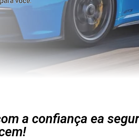
para você.
om a confiança ea segu
cem!