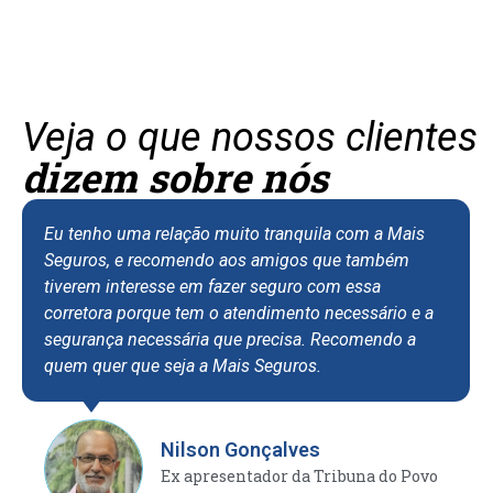
Veja o que nossos clientes
dizem sobre nós
u tenho uma relação muito tranquila com a Mais
Eu so
eguros, e recomendo aos amigos que também
asseg
iverem interesse em fazer seguro com essa
apart
orretora porque tem o atendimento necessário e a
tenho
egurança necessária que precisa. Recomendo a
de at
uem quer que seja a Mais Seguros.
receb
eficie
situa
forte
Nilson Gonçalves
confi
Ex apresentador da Tribuna do Povo