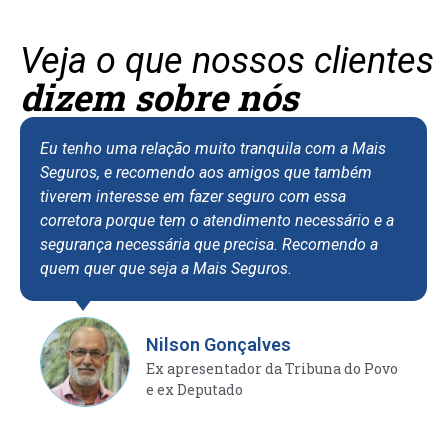
Veja o que nossos clientes
dizem sobre nós
 uma relação muito tranquila com a Mais
Eu sou clien
, e recomendo aos amigos que também
assegurando
interesse em fazer seguro com essa
apartamentos
a porque tem o atendimento necessário e a
tenho me sur
ça necessária que precisa. Recomendo a
de atendimen
r que seja a Mais Seguros.
recebo. A eq
eficiente e a
situação de 
fortemente 
Nilson Gonçalves
confiança e 
Ex apresentador da Tribuna do Povo
e ex Deputado