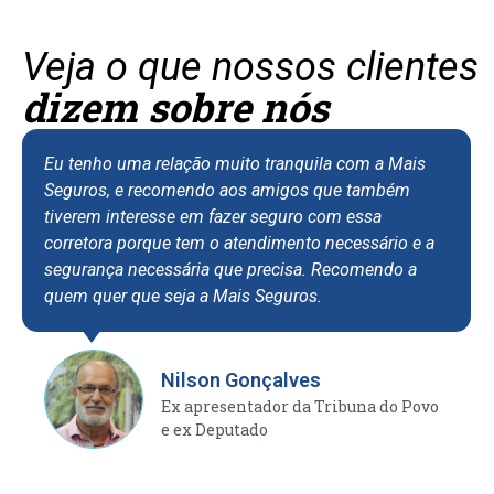
Veja o que nossos clientes
dizem sobre nós
o uma relação muito tranquila com a Mais
Eu sou clie
s, e recomendo aos amigos que também
assegurand
 interesse em fazer seguro com essa
apartamento
ra porque tem o atendimento necessário e a
tenho me su
nça necessária que precisa. Recomendo a
de atendime
er que seja a Mais Seguros.
recebo. A e
eficiente e 
situação de
fortemente
Nilson Gonçalves
confiança e
Ex apresentador da Tribuna do Povo
e ex Deputado