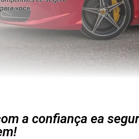
para você.
om a confiança ea segu
em!