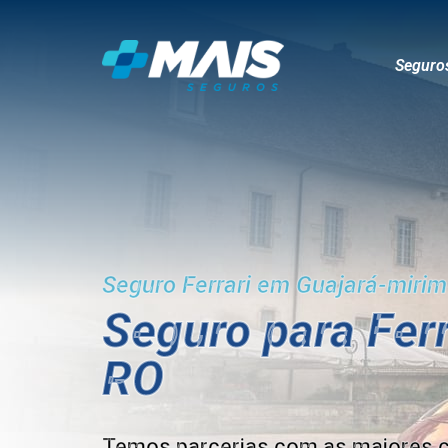
Seguro
Seguro Ferrari em Guajará-mirim
Seguro para Fer
RO
Temos parcerias com as maiores 