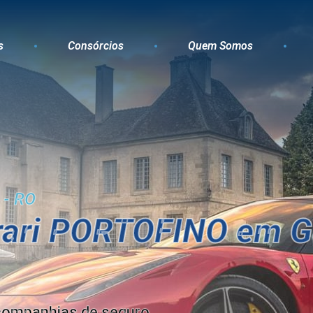
s
Consórcios
Quem Somos
 - RO
rari PORTOFINO em G
companhias de seguro