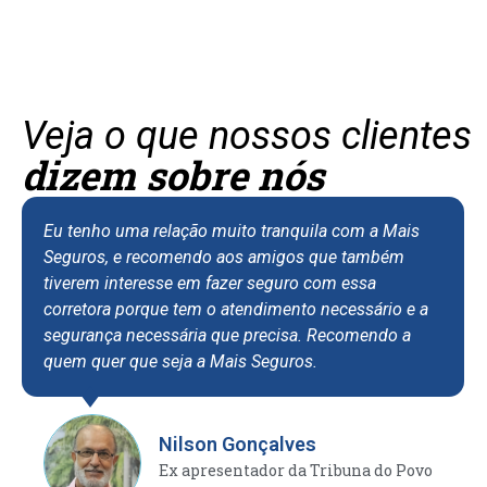
Veja o que nossos clientes
dizem sobre nós
u tenho uma relação muito tranquila com a Mais
Eu so
eguros, e recomendo aos amigos que também
asseg
iverem interesse em fazer seguro com essa
apart
orretora porque tem o atendimento necessário e a
tenho
egurança necessária que precisa. Recomendo a
de at
uem quer que seja a Mais Seguros.
receb
eficie
situa
forte
Nilson Gonçalves
confi
Ex apresentador da Tribuna do Povo