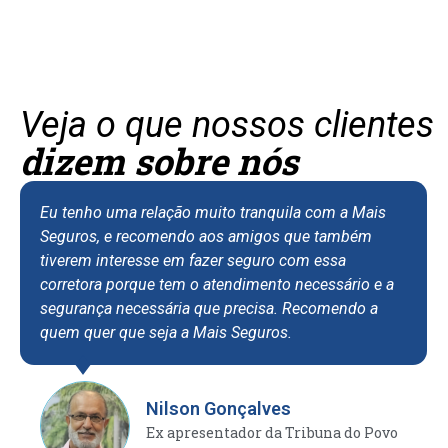
Veja o que nossos clientes
dizem sobre nós
u tenho uma relação muito tranquila com a Mais
Eu so
eguros, e recomendo aos amigos que também
asseg
iverem interesse em fazer seguro com essa
apart
orretora porque tem o atendimento necessário e a
tenho
egurança necessária que precisa. Recomendo a
de at
uem quer que seja a Mais Seguros.
receb
eficie
situa
forte
Nilson Gonçalves
confi
Ex apresentador da Tribuna do Povo