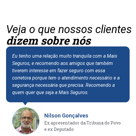
Veja o que nossos clientes
dizem sobre nós
Eu tenho uma relação muito tranquila com a Mais
Eu
Seguros, e recomendo aos amigos que também
as
tiverem interesse em fazer seguro com essa
ap
corretora porque tem o atendimento necessário e a
te
segurança necessária que precisa. Recomendo a
de
quem quer que seja a Mais Seguros.
re
efi
si
fo
Nilson Gonçalves
co
Ex apresentador da Tribuna do Povo
e ex Deputado