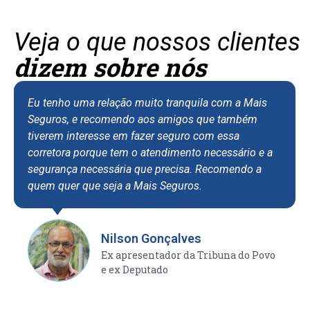
Veja o que nossos clientes
dizem sobre nós
Eu tenho uma relação muito tranquila com a Mais
Eu so
Seguros, e recomendo aos amigos que também
asse
tiverem interesse em fazer seguro com essa
apar
corretora porque tem o atendimento necessário e a
tenh
segurança necessária que precisa. Recomendo a
de a
quem quer que seja a Mais Seguros.
rece
efici
situ
fort
Nilson Gonçalves
confi
Ex apresentador da Tribuna do Povo
e ex Deputado