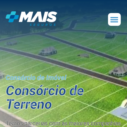
Consórcio de Imóvel
Consórcio de
Terreno
Temos parcerias com as maiores companhias